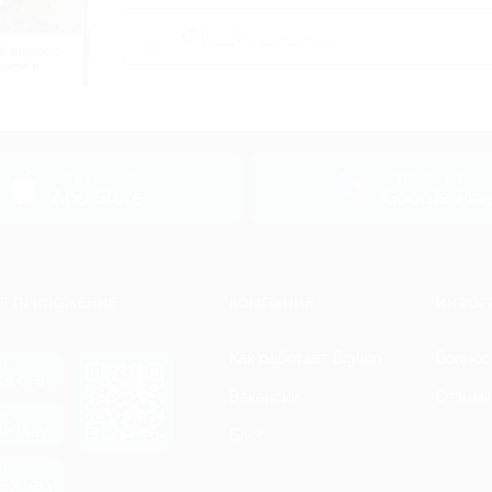
й отдых c
нием в
ь
загрузить в
загрузить в
App Store
Google Pla
Е ПРИЛОЖЕНИЕ
КОМПАНИЯ
ИНФОР
Как работает Biglion
Вопрос
ть в
Store
Вакансии
Отзывы
ть в
le Play
Блог
ть в
allery