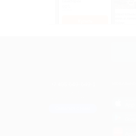
санатории
50%
cкидка
Оздоровительны
питанием и лече
Купить
санатории
50%
cкидка
Купит
+7 495 649-649-1
МОБИЛЬНО
Для звонка из Москвы
и регионов России
загрузи
App 
Связаться с нами
загрузи
Goog
загрузи
AppG