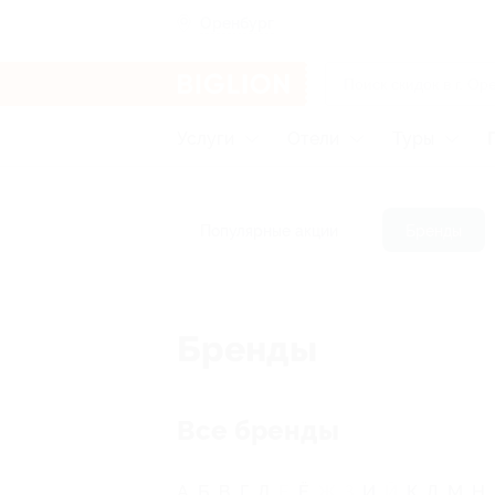
Оренбург
Услуги
Отели
Туры
Популярные акции
Бренды
Бренды
Все бренды
А
Б
В
Г
Д
Е
Ё
Ж
З
И
Й
К
Л
М
Н