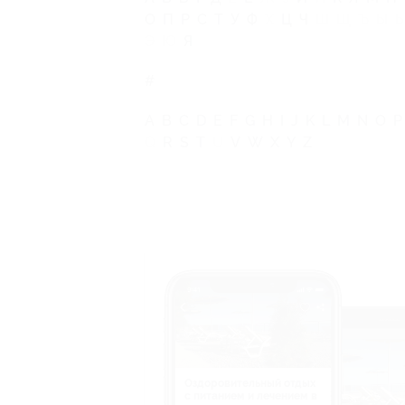
О
П
Р
С
Т
У
Ф
Х
Ц
Ч
Ш
Щ
Ъ
Ы
Э
Ю
Я
#
A
B
C
D
E
F
G
H
I
J
K
L
M
N
O
Q
R
S
T
U
V
W
X
Y
Z
Оздоровительный отдых
c питанием и лечением в