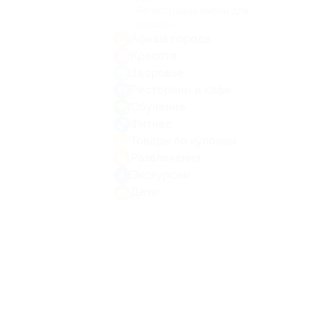
Регистрация имени для
звезды
(1)
Афиша города
Красота
Здоровье
Рестораны и кафе
Обучение
Фитнес
Товары по купонам
Развлечения
Экскурсии
Дети