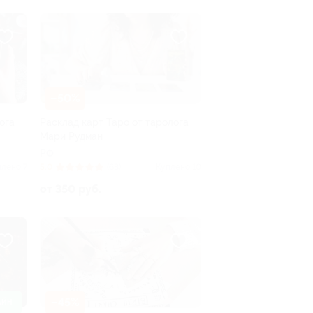
–50%
ога
Расклад карт Таро от таролога
Мари Рудман
РФ
плено 7
5.0
(68)
Куплено 10
от 350 руб.
–45%
АЙН