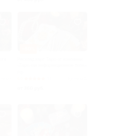
–50%
ога
Расклад карт Таро от компании
«Таро как информационное поле»
РФ
лено 4
5.0
(33)
Куплено 21
от 360 руб.