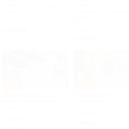
Расклад карт Таро то таролога
Гороскоп от компании «Ака
Дианы
астрологов NSER познай св
судьбу»
РФ
РФ
4.6
(565)
Купл
от 504 руб.
от 245 руб.
–50%
–62%
Персональная инструкция или
Составление расклада
разбор от астролога Ольги
от таролога Анны
Беляевой
РФ
РФ
4.3
(34)
Куп
4.5
(8)
Куплено 1
от 304 руб.
от 342 руб.