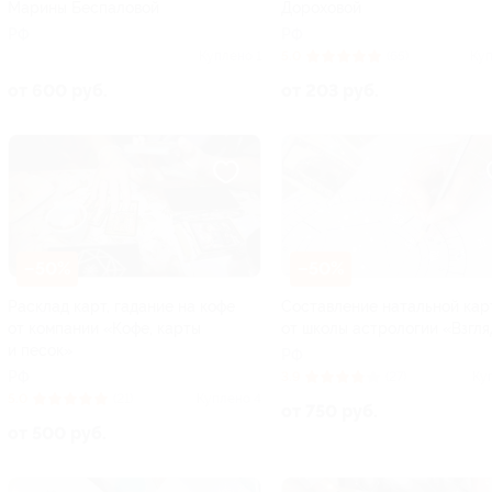
Марины Беспаловой
Дороховой
РФ
РФ
Куплено 1
5.0
(65)
Куп
от 600 руб.
от 203 руб.
–50%
–50%
Расклад карт, гадание на кофе
Составление натальной кар
от компании «Кофе, карты
от школы астрологии «Взгля
и песок»
РФ
РФ
3.9
(27)
Ку
5.0
(21)
Куплено 4
от 750 руб.
от 500 руб.