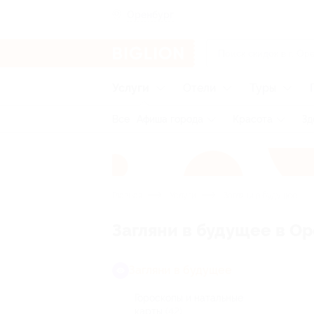
Оренбург
Услуги
Отели
Туры
Все
Афиша города
Красота
Зд
Главная
Услуги
Загляни в будущее
Загляни в будущее в О
Загляни в будущее
Гороскопы и натальные
карты
(42)