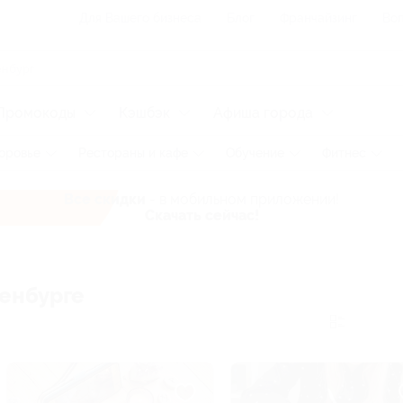
Для Вашего бизнеса
Блог
Франчайзинг
Воп
Промокоды
Кэшбэк
Афиша города
оровье
Рестораны и кафе
Обучение
Фитнес
Все скидки
- в мобильном приложении!
Скачать сейчас!
ренбурге