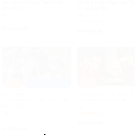
Расклад на картах Таро от Анны
Обучение раскладу карт Та
Кочетовой
от «Школы Таро»
РФ
РФ
5.0
(32)
Ку
от 500 руб.
от 645 руб.
–51%
–50%
НОВАЯ УСЛУГА
Расклад карт Таро
Расклад карт таро от тарол
и нумерологии от мастера Таро
и астролога Елены Шахсу
Елены Файзен
РФ
РФ
4.9
(94)
Куп
Куплено 1
от 300 руб.
от 245 руб.