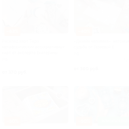
–63%
–40%
Расклад карт Таро,
«Дизайн человека», матриц
метафорических ассоциативных
судьбы от Газеевой Е.
карт от эксперта Екатерины
РФ
РФ
Ку
от 360 руб.
от 370 руб.
–50%
–50%
ЗАПИСАТЬСЯ ОНЛ