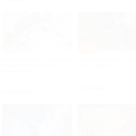
–40%
–50%
Диагностика любой ситуации или
Расклад карт Таро от тарол
игра от специалиста Галины
Юлии Сарычевой
Немальцевой
РФ
РФ
Куп
от 350 руб.
от 1 200 руб.