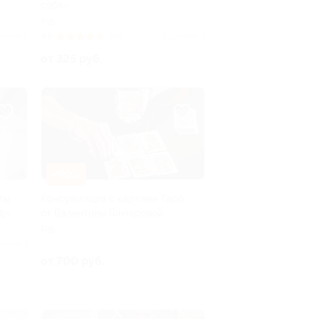
себя»
РФ
лено 4
4.6
(48)
Куплено 3
от 325 руб.
–30%
ты
Консультация с картами Таро
д»
от Валентины Гончаровой
РФ
плено 1
от 700 руб.