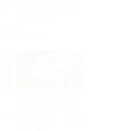
демия
Составление и расшифровка
ою
матрицы судьбы от нумеролога
Натальи Серковой
РФ
ено 25
от 1 100 руб.
–42%
Расклад по методике Оракул
Ци Мень от астролога Елены
Ивановской
РФ
лено 8
5.0
(86)
Куплено 2
от 406 руб.