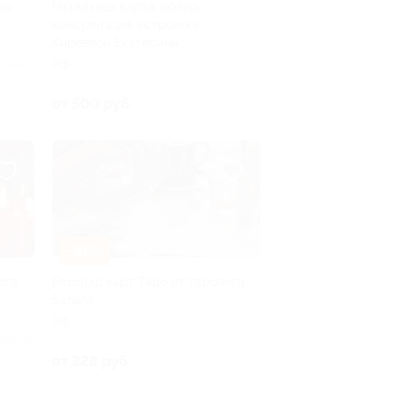
ро
Натальная карта, соляр,
консультация астролога
Киреевой Екатерины
РФ
плено 1
от 500 руб.
–86%
ога
Расклад карт Таро от таролога
Sanara
РФ
лено 19
от 328 руб.