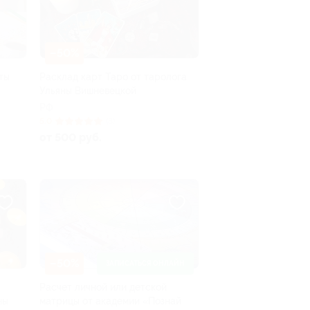
–50%
ты
Расклад карт Таро от таролога
Ульяны Вишневецкой
РФ
5.0
(3)
от 500 руб.
–50%
ЗАПИСАТЬСЯ ОНЛАЙН
Расчет личной или детской
ны
матрицы от академии «Познай