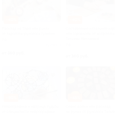
–40%
–40%
Расклад на Таро или рунах
Составление натальной кар
от таролога-рунолога Гузелии
или гороскопа от астролога
Татьяны Метляевой
РФ
РФ
Куплено 3
от 360 руб.
от 360 руб.
–50%
–45%
Нейрографика и матрица судьбы
Сеанс рэйки или расклад
от специалиста нейрографики
на рунах от рунолога Татья