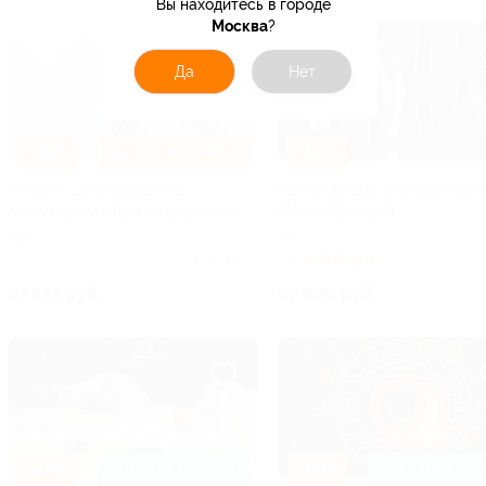
Вы находитесь в городе
Москва
?
Да
Нет
–40%
–50%
ДОСТУПНО ОНЛАЙН
Составление гороскопа
Расклад карт Таро от тарол
от компании «Твоя астрология»
Марии Орловой
РФ
РФ
Куплено 3
5.0
(21)
Ку
от 594 руб.
от 600 руб.
–40%
–50%
ЗАПИСАТЬСЯ ОНЛАЙН
ЗАПИСАТЬСЯ ОНЛ