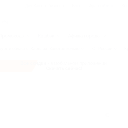
Для Вашего бизнеса
Блог
Франчайзинг
Воп
Промокоды
Кэшбэк
Афиша города
ург и область
Карелия
Золотое кольцо
Юг России
К
Все скидки
- в мобильном приложении!
Скачать сейчас!