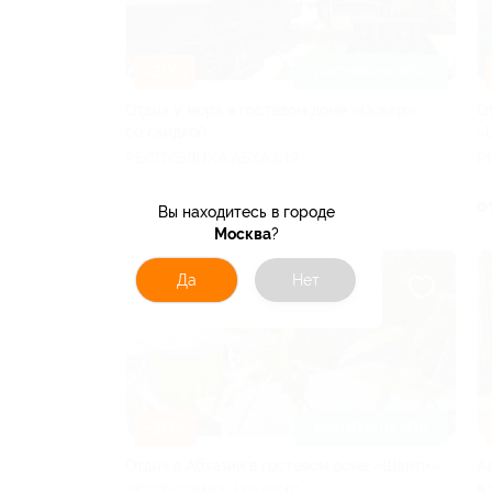
–30%
ДОСТУПНО НА ЛЕТО
Отдых у моря в гостевом доме «Оскар»
О
со скидкой
«
РЕСПУБЛИКА АБХАЗИЯ
Р
от 3 360 руб.
о
Вы находитесь в городе
Москва
?
Да
Нет
–30%
ДОСТУПНО НА ЛЕТО
Отдых в Абхазии в гостевом доме «Шанти»
А
в
РЕСПУБЛИКА АБХАЗИЯ