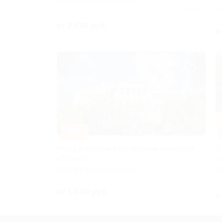
Р
Куплено 1
от 2 730 руб.
о
–30%
Отдых в Абхазии в коттеджном комплексе
О
«Дионис»
с
РЕСПУБЛИКА АБХАЗИЯ
Р
от 5 600 руб.
о