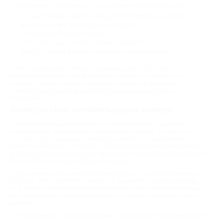
Составление программы питания особенно актуально, если:
вы уже пробовали диеты, но результата хватало ненадолго;
вес стоит на месте, несмотря на усилия;
постоянно не хватает энергии;
есть путаница в том, что, когда и сколько есть;
хочется порядка в питании без жестких ограничений.
План тренировок и питания позволяет добиться стойких
результатов. Среди плюсов: питание становится комфортным,
исчезают резкие перепады энергии, упрощается выбор еды,
снижается риск срывов, появляется ощущение контроля над
процессом.
Почему не стоит составлять рацион вслепую
Самостоятельные эксперименты часто приводят к ошибкам:
недобор белка, слишком жесткий дефицит калорий, постоянная
усталость. Со стороны это не всегда заметно, но со временем
организм начинает «сигналить». Работа со специалистом позволяет
избежать этих проблем и сразу двигаться в правильном направлении.
Вы экономите не только время, но и нервы.
Составление плана питания в Оренбурге — не про ограничения и
контроль. Это про ясность, комфорт и адекватный подход к своему
телу. Когда питание выстроено правильно, жизнь становится проще:
меньше мыслей о еде, больше энергии и стабильный результат без
качелей.
И напоследок — практичный момент. Пользуйтесь купонами Биглион