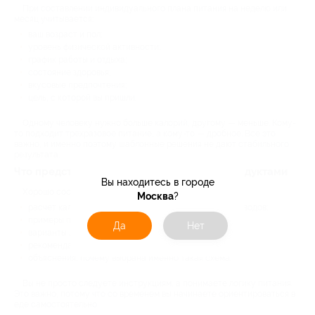
При составлении индивидуального плана питания на неделю или
месяц учитывается:
ваш возраст и пол;
уровень физической активности;
график работы и отдыха;
состояние здоровья;
вкусовые предпочтения;
цель, с которой вы пришли.
Одному человеку нужно больше калорий, другому — меньше. Кому-
то подходит трехразовое питание, а кому-то — дробное. Все это
важно, и именно поэтому шаблонные решения не дают стабильного
результата.
Что представляет собой план питания с продуктами
Вы находитесь в городе
Хорошо составленная программа включает:
Москва
?
расчет калорийности и баланса белков, жиров и углеводов;
примеры приемов пищи, а не жесткое меню;
Да
Нет
варианты замены продуктов;
рекомендации по режиму питания;
объяснения, почему выбрана именно такая схема.
Вы не просто следуете инструкциям, а понимаете логику питания.
Это важно, потому что со временем вы начинаете ориентироваться в
еде самостоятельно.