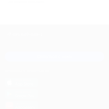
— это позволяет сэкономить.
+7 495 649-649-1
Для звонка из Москвы
и регионов России
Связаться с нами
МОБИЛЬНОЕ ПРИЛОЖЕНИЕ
загрузить в
App Store
загрузить в
Google Play
загрузить в
AppGallery