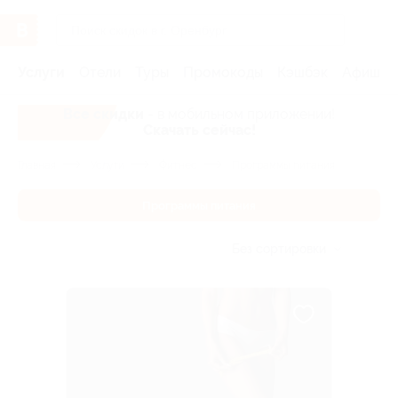
Услуги
Отели
Туры
Промокоды
Кэшбэк
Афиша 
Все скидки
- в мобильном приложении!
Скачать сейчас!
Главная
Услуги
Фитнес
Программы питания
Программы питания
Без сортировки