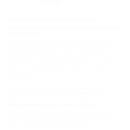
Люксембург, д. 67б
750 руб.
1 500 руб.
Куплено 1
Скидки и акции в фитнес-клубах
Купоны на план питания для похудения, поддержания веса
или набора массы
Тема питания у многих вызывает раздражение: слишком много
противоречивых советов, модных диет и громких обещаний. Сегодня
говорят убирать углеводы, завтра — есть их обязательно. В итоге
вместо результата появляется усталость и ощущение, что «со мной
что-то не так». На самом деле проблема не в вас, а в отсутствии
индивидуального подхода. Если вас интересует план питания для
похудения или других целей, ищите акции на сайте Биглион. С
купонами можно существенно сэкономить! Скидки составляют 30, 40
процентов и выше.
Услуга составления программы питания в Оренбурге — не
очередная диета и не список продуктов «можно/нельзя». Это
понятный и логичный план, который подстраивается под вашу
реальную жизнь, а не требует полностью ее менять.
Почему универсальные схемы не работают
Когда открываете Интернет — там десятки одинаковых меню:
куриная грудка, гречка, овощи. Вроде все правильно, но проходит
неделя — и начинаются срывы, усталость и желание бросить все.
Причина простая: одинаковых людей не существует.