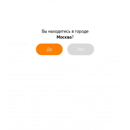
Акция до 31.12.2028
Вы находитесь в городе
Москва
?
Акции от компании Нетология
Да
Нет
«Нетология» — это университет по подготовке и дополнительному
обучению специалистов в области интернет-маркетинга, управления
проектами, дизайна, проектирования интерфейсов и веб-разработки.
В рамках нашей онлайн-платформы студенты получают ценные
практические знания от лучших экспертов Рунета, выполняют
практические задания на отработку полученных навыков, общаются с
экспертами и единомышленниками.
Мы собираем и аккумулируем в рамках программ обучения опыт и
экспертизу лучших профессионалов Рунета. Мы делаем
максимальный акцент на реальные навыки работы и владения
профессией. После каждого задания вы получаете оперативную
развернутую обратную связь эксперта программы. Каждый выпускник
Нетологии проходит персональную HR-консультацию. Мы помогаем
вам с подготовкой резюме и подбираем подходящие вакансии и
стажировки из нашей постоянно растущей базы. Мы разработали для
вас собственную образовательную онлайн-платформу, доступную
практически с любого устройства — компьютера, ноутбука,