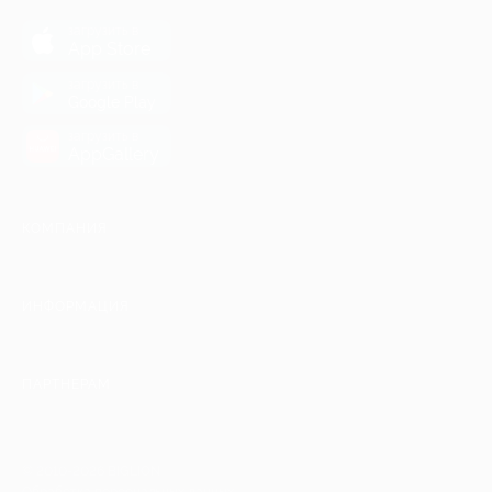
загрузить в
App Store
загрузить в
Google Play
загрузить в
AppGallery
КОМПАНИЯ
ИНФОРМАЦИЯ
ПАРТНЕРАМ
© 2010-2026 BIGLION