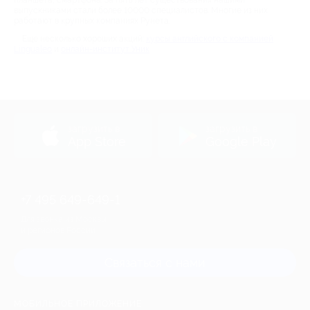
планшета, смартфона. За пять лет существования нашими
выпускниками стали более 10000 специалистов. Многие из них
работают в крупных компаниях Рунета.
Еще несколько хороших акций:
курсы английского с компанией
Lingualeo
и
онлайн-институт Уник
загрузить в
загрузить в
App Store
Google Play
+7 495 649-649-1
Для звонка из Москвы
и регионов России
Связаться с нами
МОБИЛЬНОЕ ПРИЛОЖЕНИЕ