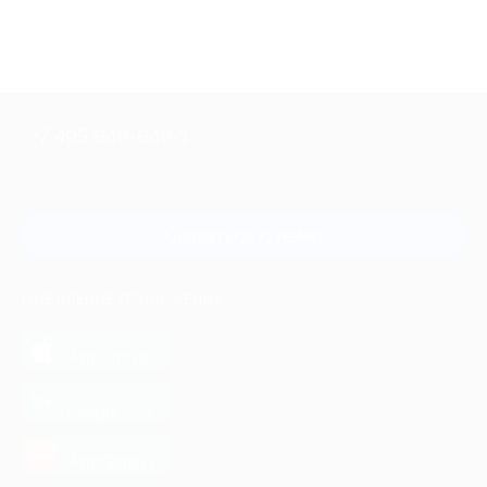
+7 495 649-649-1
Для звонка из Москвы
и регионов России
Связаться с нами
МОБИЛЬНОЕ ПРИЛОЖЕНИЕ
загрузить в
App Store
загрузить в
Google Play
загрузить в
AppGallery