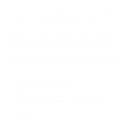
Александритовый — оптимален для темных и русых волосков,
светлой кожи без загара. Требует использования охлаждения;
Диодный — «золотой стандарт» эпиляции. Подходит даже для
загорелой кожи, справляется со светлыми волосками.
В салонах, как правило, встречаются эти 2 вида лазера. Рубиновый
появился одним из первых и сейчас практически не используется.
Неодимовый лазер отличается значительной длиной волны, но
мощность у него меньше. Для эпиляции лазером этот вариант тоже не
используют, в основном — для удаления сосудистых звездочек.
Эпиляция лазером проводится для разных зон — подмышечных
впадин, рук, живота, голеней, поясницы, лица. Очень востребована
лазерная эпиляция бикини в Оренбурге.
Преимущества использования лазера:
Отсутствие болезненных ощущений;
Точечное воздействие (луч влияет только на фолликул, не
повреждая ткани);
Экономия времени (длительность процедуры составляет от 5
минут до получаса в зависимости от зоны обработки);
Стойкий результат (для полного избавления от нежелательных
волос требуется 2-15 сеансов. Все зависит от индивидуальных
особенностей);
Улучшение состояния кожи (никаких вросших волос, гладкость,
пигментация меньше).