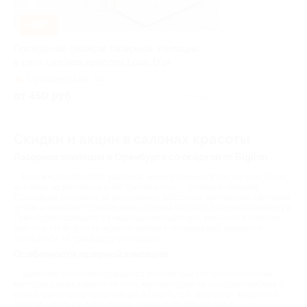
–98%
Посещение сеансов лазерной эпиляции
в сети салонов красоты Louis D’or
Сухаревская
+40
от 450 руб.
Куплено 2
Скидки и акции в салонах красоты
Лазерная эпиляция в Оренбурге со скидкой от Biglion
Есть много способов удаления нежелательных волос на теле. Один
из самых эффективных и востребованных — эпиляция лазером.
Процедура основана на разрушении волосяных фолликулов световым
лучом и позволяет сделать кожу гладкой надолго. Лазерная эпиляция в
Оренбурге проводится в медицинских центрах, клиниках и салонах
красоты. На Biglion вы можете выбрать оптимальный вариант и
записаться на процедуру со скидкой.
Особенности лазерной эпиляции
Удаление волосков проводится контактным или бесконтактным
методом в зависимости от того, контактирует ли насадка прибора с
кожей. Цена лазерной эпиляции в Оренбурге зависит от выбранной
зоны обработки и типа лазера. Самые популярные виды: